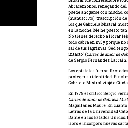
Mistral fue confesándole todo
Abracémonos, renegando del er
puede ahogarse con mucho, co
(manuscrito); trascripción de
los que Gabriela Mistral mostr
en la noche. Me he puesto tan 
No tienes derecho a llorar l
todo cabrá en mí y porque no 
sal de tus lágrimas. Sed tengo
intacto" (
Cartas de amor de Gab
de Sergio Fernández Larraín. S
Las epístolas fueron firmadas 
proteger su identidad. Final
Gabriela Mistral viajó a Ciud
En 1978 el crítico Sergio Fer
Cartas de amor de Gabriela Mist
Magallanes Moure. En cuanto a 
Letras de la Universidad Catól
Dame en los Estados Unidos. E
libro e incorporó nuevas carta