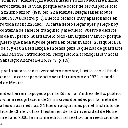
 su amor: "Manuel ¿me acusa usted? Yo no lo acusaré nunca.
ror fatal de la vida, porque este dolor de ser culpable sólo
n mucho amor" (1915 feb. 22 a Manuel Magallanes Moure
 Raúl Silva Castro. p. 1). Fueron recados muy apasionados en
ó toda su intimidad: "Tu carta debió llegar ayer y llegó hoy
contenta de saberte tranquilo y afectuoso. Vuelvo a decirte:
ejos de mi pecho. Guárdamelo todo -amargores y amor- porque
quiero que nada tuyo se pierda en otras manos, ni siquiera la
 de ti y es una sed larga e intensa para la que has de guardarte
riela Mistral
; introducción, recopilación, iconografía y notas
antiago: Andrés Bello, 1978. p. 115).
por la autora con su verdadero nombre, Lucila, con el fin de
mente, la correspondencia se interrumpió en 1922, cuando
ad de México.
nández Larraín, apoyado por la Editorial Andrés Bello, publicó
ral
, una recopilación de 38 misivas donadas por la nieta de
las otras inéditas, 24 fueron adquiridas por el Instituto de
ica de Chile y otras 11 están en de la Universidad de Notre
n el año 2000, la misma editorial realizó una reedición del
s.