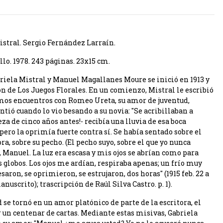
istral. Sergio Fernández Larraín.
llo. 1978. 243 páginas. 23x15 cm.
riela Mistral y Manuel Magallanes Moure se inició en 1913 y
ón de Los Juegos Florales. En un comienzo, Mistral le escribió
imos encuentros con Romeo Ureta, su amor de juventud,
ntió cuando lo vio besando a su novia: "Se acribillaban a
eza de cinco años antes!- recibía una lluvia de esa boca
pero la oprimía fuerte contra sí. Se había sentado sobre el
ora, sobre su pecho. (El pecho suyo, sobre el que yo nunca
, Manuel. La luz era escasa y mis ojos se abrían como para
s globos. Los ojos me ardían, respiraba apenas; un frío muy
ron, se oprimieron, se estrujaron, dos horas" (1915 feb. 22 a
scrito); trascripción de Raúl Silva Castro. p. 1).
se tornó en un amor platónico de parte de la escritora, el
r un centenar de cartas. Mediante estas misivas, Gabriela