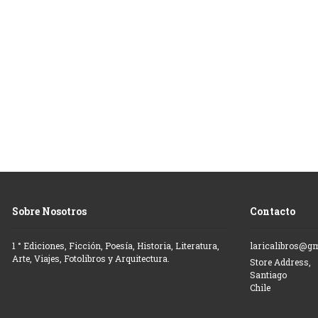
Sobre Nosotros
Contacto
1 ° Ediciones, Ficción, Poesía, Historia, Literatura,
laricalibros@g
Arte, Viajes, Fotolibros y Arquitectura.
Store Address,
Santiago
Chile