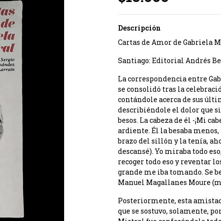
Descripción
Cartas de Amor de Gabriela M
Santiago: Editorial Andrés Be
La correspondencia entre Gab
se consolidó tras la celebraci
contándole acerca de sus últ
describiéndole el dolor que si
besos. La cabeza de él -¡Mi cab
ardiente. Él la besaba menos, 
brazo del sillón y la tenía, ah
descansé). Yo miraba todo eso
recoger todo eso y reventar lo
grande me iba tomando. Se besa
Manuel Magallanes Moure (manu
Posteriormente, esta amistad 
que se sostuvo, solamente, po