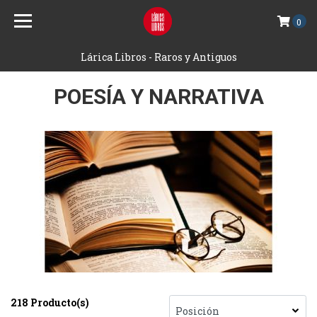
0
Lárica Libros - Raros y Antiguos
POESÍA Y NARRATIVA
218 Producto(s)