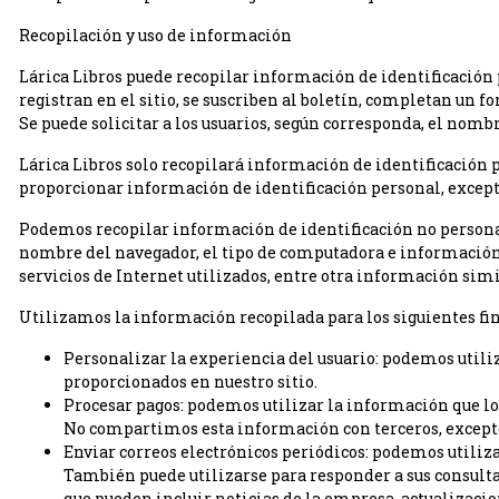
Recopilación y uso de información
Lárica Libros puede recopilar información de identificación p
registran en el sitio, se suscriben al boletín, completan un f
Se puede solicitar a los usuarios, según corresponda, el nombre
Lárica Libros solo recopilará información de identificación
proporcionar información de identificación personal, excepto
Podemos recopilar información de identificación no personal 
nombre del navegador, el tipo de computadora e información t
servicios de Internet utilizados, entre otra información simi
Utilizamos la información recopilada para los siguientes fin
Personalizar la experiencia del usuario: podemos utili
proporcionados en nuestro sitio.
Procesar pagos: podemos utilizar la información que lo
No compartimos esta información con terceros, excepto
Enviar correos electrónicos periódicos: podemos utiliza
También puede utilizarse para responder a sus consultas,
que pueden incluir noticias de la empresa, actualizacio