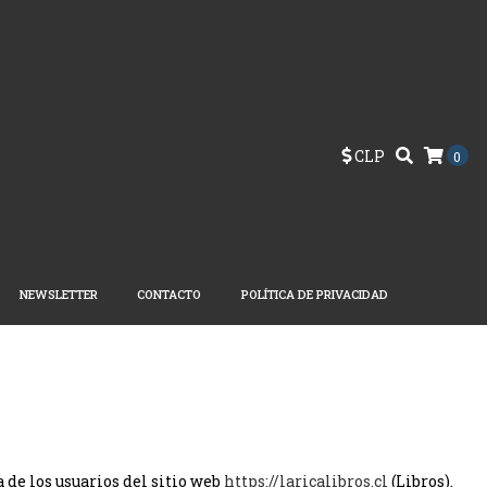
CLP
0
NEWSLETTER
CONTACTO
POLÍTICA DE PRIVACIDAD
 de los usuarios del sitio web
https://laricalibros.cl
(Libros).