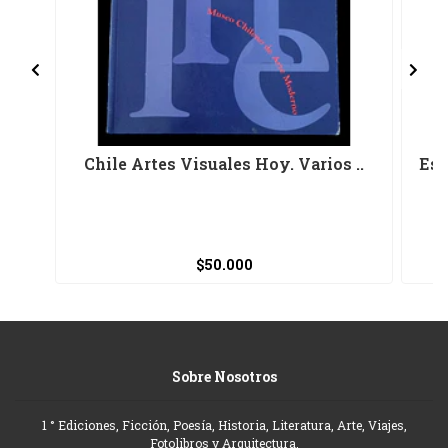
Chile Artes Visuales Hoy. Varios ..
Est
$50.000
Sobre Nosotros
1 ° Ediciones, Ficción, Poesía, Historia, Literatura, Arte, Viajes,
Fotolibros y Arquitectura.